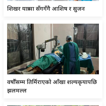
शिखर यात्रामा सँगगँगै आशिष र सुजन
वर्षौँसम्म तिर्मिराएको आँखा शल्यकृयापछि
झलमल्ल