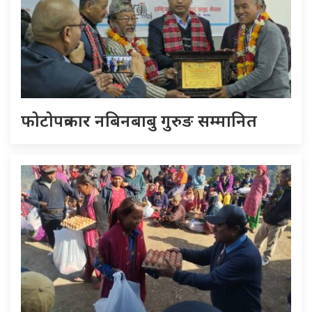
फोटोपत्रकार नबिनबाबु गुरुङ सम्मानित