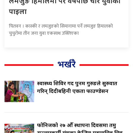
लमजुङ हिमालमा ५१ वर्षपछि चार युवाको
पाइला
चितवन । कास्की र लमजुङको सिमानामा पर्ने लमजुङ हिमालको
चुचुरोमा तीन जना युवा एकसाथ उक्लिएका
भर्खरै
स्वास्थ्य शिविर गर्दै पुनम गुरुङले सुरुवात
गरिन् दिदीबहिनी एकता फाउण्डेसन
फोनिजको २७ औँ स्थापना दिवसमा तमु
सञ्चारकर्मी संघका केन्द्रिय महासचिव चित्र