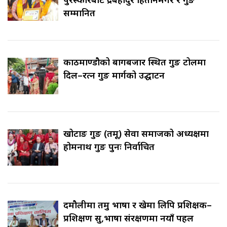
सम्मानित
काठमाण्डौको बागबजार स्थित गुरुङ टोलमा
दिल–रत्न गुरुङ मार्गको उद्घाटन
खोटाङ गुरुङ (तमू) सेवा समाजको अध्यक्षमा
होमनाथ गुरुङ पुनः निर्वाचित
दमौलीमा तमु भाषा र खेमा लिपि प्रशिक्षक–
प्रशिक्षण सुरु,भाषा संरक्षणमा नयाँ पहल