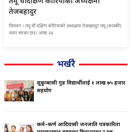
तमू धीं दक्षिण कोरियाको अध्यक्षमा
तेजबहादुर
चितवन । तमू धीं दक्षिण कोरियाको अध्यक्षमा तेजबहादुर तमू (कास्की)
चयन भएका छन्। अगष्ट २४
भर्खरै
सुकुम्बासी गुरुङ विद्यार्थीलाई १ लाख ७५ हजार
सहयोग
कर्म–कर्ण आदिवासी जनजाति पत्रकारिता
पुरस्कारबाट रुद्रबहादुर हितानमगर र गुरुङ