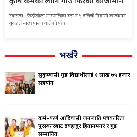
कृषि कर्मको लागि गाउँ फिरेका काजीमान
स्याङ्जा । फेदीखोला गाँउपालिका वडा नं ५ इलिची निवासी काजीमान
गुरुङले बाख्रा पालन थालेको पाँच
भर्खरै
सुकुम्बासी गुरुङ विद्यार्थीलाई १ लाख ७५ हजार
सहयोग
कर्म–कर्ण आदिवासी जनजाति पत्रकारिता
पुरस्कारबाट रुद्रबहादुर हितानमगर र गुरुङ
सम्मानित