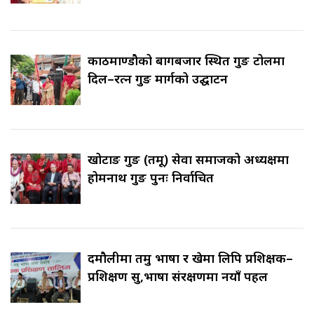
काठमाण्डौको बागबजार स्थित गुरुङ टोलमा
दिल–रत्न गुरुङ मार्गको उद्घाटन
खोटाङ गुरुङ (तमू) सेवा समाजको अध्यक्षमा
होमनाथ गुरुङ पुनः निर्वाचित
दमौलीमा तमु भाषा र खेमा लिपि प्रशिक्षक–
प्रशिक्षण सुरु,भाषा संरक्षणमा नयाँ पहल