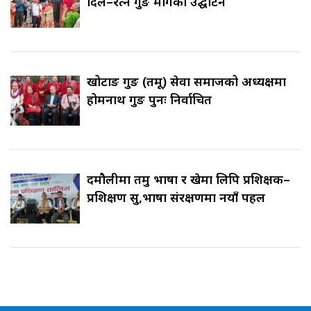
दिल–रत्न गुरुङ मार्गको उद्घाटन
खोटाङ गुरुङ (तमू) सेवा समाजको अध्यक्षमा
होमनाथ गुरुङ पुनः निर्वाचित
दमौलीमा तमु भाषा र खेमा लिपि प्रशिक्षक–
प्रशिक्षण सुरु,भाषा संरक्षणमा नयाँ पहल