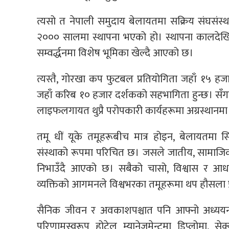
त्यसो त नेपाली समुदाय बेलायतमा सक्रिय संघसंस्था
२००० सालमा स्थापना भएको हो। स्थापना कालदेखि न
सम्वर्द्धनमा विशेष भूमिका खेल्दै आएको छ।
त्यस्तै, गोरखा कप फुटबल प्रतियोगिता जहाँ १५ हज
जहाँ करिब १० हजार दर्शकको सहभागिता हुन्छ। सँगसँग
लाइफलगायत थुप्रै परोपकारी कार्यहरूमा अग्रस्थानम
तमू धीं यूके तमूहरूबीच मात्र होइन, बेलायतमा 
संस्थाको रूपमा परिचित छ। जसले जातीय, सामाजिक
निभाउँदै आएको छ। सबैको चासो, विश्वास र आधार 
व्यक्तिको आगमनले विश्वभरका तमूहरूमा थप हौसला प
सैनिक जीवन र अवकाशपश्चात पनि आफ्नो अध्ययन,
परिणामस्वरूप होटेल म्यानेजमेन्टमा डिप्लोमा, सेक