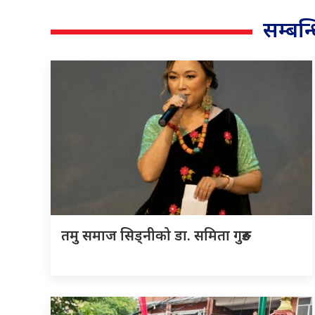
सम्बन
तमु समाज सिड्नीको डा. समिता गुरुङ