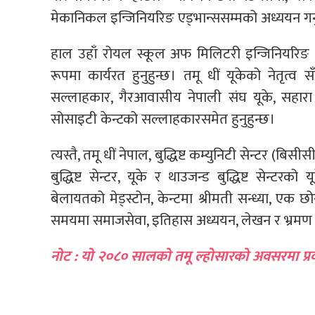
मेकानिकल इन्जिनियरिङ एड्भान्ससम्मको अध्ययन गर्
हाल उहाँ रोयल स्कूल अफ मिलिटरी इन्जिनियरिङ 
रूपमा कार्यरत हुनुहुन्छ। तमू धीं यूकेको नेतृत्व स
सल्लाहकार, गैरआवासीय नेपाली संघ यूके, सहारा यूक
सोसाइटी केन्टको सल्लाहकारसमेत हुनुहुन्छ।
त्यस्तै, तमू धीं नेपाल, बुद्धिष्ट कम्युनिटी सेन्टर (बिसीसी)
बुद्धिष्ट सेन्टर, यूके र थाउजन्ड बुद्धिष्ट सेन्टरको
बेलायतको मेड्स्टोन, केन्टमा श्रीमती सन्ध्या, ए
समयमा समाजसेवा, इतिहास अध्ययन, लेखन र भ्रमण आद
नोट : यो २०८० सालको तमू ल्होसारको अवसरमा प्र