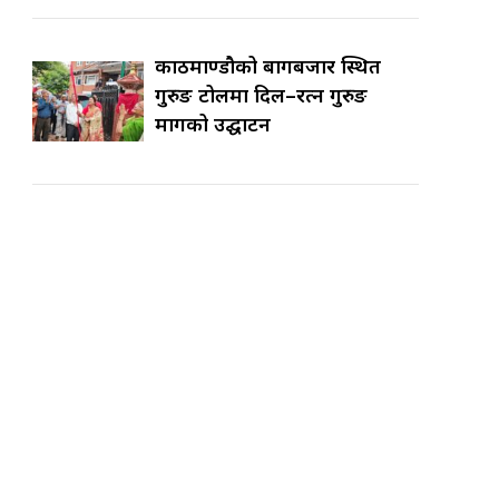
काठमाण्डौको बागबजार स्थित
गुरुङ टोलमा दिल–रत्न गुरुङ
मार्गको उद्घाटन