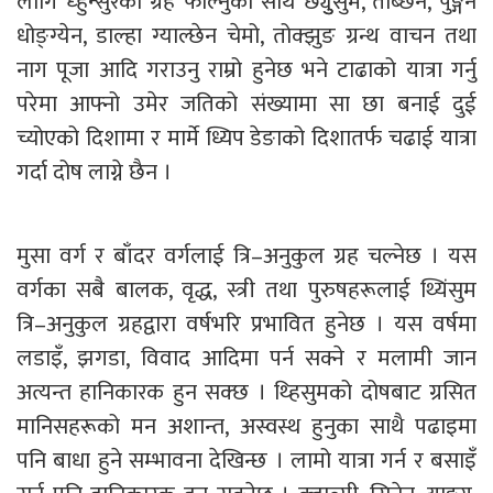
लागि ध्हुन्सुरको ग्रह फाल्नुका साथै छ्युुसुम, तोब्छेन, पुङ्गेन
धोङ्ग्येन, डाल्हा ग्याल्छेन चेमो, तोक्झुङ ग्रन्थ वाचन तथा
नाग पूजा आदि गराउनु राम्रो हुनेछ भने टाढाको यात्रा गर्नु
परेमा आफ्नो उमेर जतिको संख्यामा सा छा बनाई दुई
च्योएको दिशामा र मार्मे ध्यिप डेङाको दिशातर्फ चढाई यात्रा
गर्दा दोष लाग्ने छैन ।
मुसा वर्ग र बाँदर वर्गलाई त्रि–अनुकुल ग्रह चल्नेछ । यस
वर्गका सबै बालक, वृद्ध, स्त्री तथा पुरुषहरूलाई थ्यिंसुम
त्रि–अनुकुल ग्रहद्वारा वर्षभरि प्रभावित हुनेछ । यस वर्षमा
लडाइँ, झगडा, विवाद आदिमा पर्न सक्ने र मलामी जान
अत्यन्त हानिकारक हुन सक्छ । थ्हिसुमको दोषबाट ग्रसित
मानिसहरूको मन अशान्त, अस्वस्थ हुनुका साथै पढाइमा
पनि बाधा हुने सम्भावना देखिन्छ । लामो यात्रा गर्न र बसाइँ