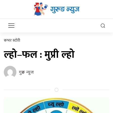
कभर स्टोरी
ल्हो–फल : मुप्री ल्हो
गुरुङ न्युज