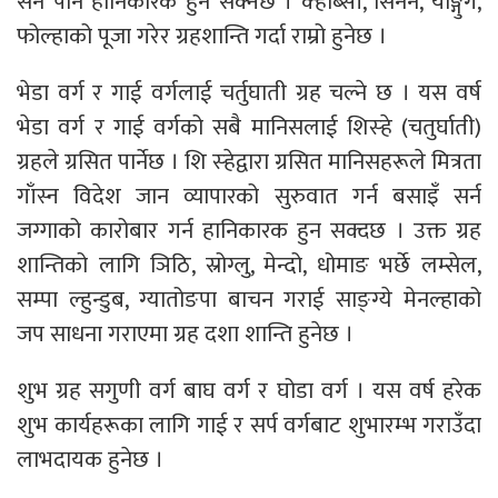
सर्न पनि हानिकारक हुन सक्नेछ । क्हाब्सी, सिनेन, याङ्गुग,
फोल्हाको पूजा गरेर ग्रहशान्ति गर्दा राम्रो हुनेछ ।
भेडा वर्ग र गाई वर्गलाई चर्तुघाती ग्रह चल्ने छ । यस वर्ष
भेडा वर्ग र गाई वर्गको सबै मानिसलाई शिस्हे (चतुर्घाती)
ग्रहले ग्रसित पार्नेछ । शि स्हेद्वारा ग्रसित मानिसहरूले मित्रता
गाँस्न विदेश जान व्यापारको सुरुवात गर्न बसाइँ सर्न
जग्गाको कारोबार गर्न हानिकारक हुन सक्दछ । उक्त ग्रह
शान्तिको लागि ञिठि, स्रोग्लु, मेन्दो, धोमाङ भर्छे लम्सेल,
सम्पा ल्हुन्डुब, ग्यातोङपा बाचन गराई साङ्ग्ये मेनल्हाको
जप साधना गराएमा ग्रह दशा शान्ति हुनेछ ।
शुभ ग्रह सगुणी वर्ग बाघ वर्ग र घोडा वर्ग । यस वर्ष हरेक
शुभ कार्यहरूका लागि गाई र सर्प वर्गबाट शुभारम्भ गराउँदा
लाभदायक हुनेछ ।