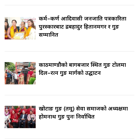
कर्म–कर्ण आदिवासी जनजाति पत्रकारिता
पुरस्कारबाट रुद्रबहादुर हितानमगर र गुरुङ
सम्मानित
काठमाण्डौको बागबजार स्थित गुरुङ टोलमा
दिल–रत्न गुरुङ मार्गको उद्घाटन
खोटाङ गुरुङ (तमू) सेवा समाजको अध्यक्षमा
होमनाथ गुरुङ पुनः निर्वाचित