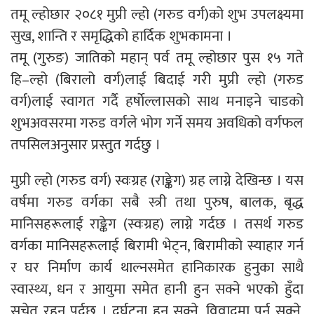
तमू ल्होछार २०८१ मुप्री ल्हो (गरुड वर्ग)को शुभ उपलक्ष्यमा
सुख, शान्ति र समृद्धिको हार्दिक शुभकामना ।
तमू (गुरुङ) जातिको महान् पर्व तमू ल्होछार पुस १५ गते
हि–ल्हो (बिरालो वर्ग)लाई बिदाई गरी मुप्री ल्हो (गरुड
वर्ग)लाई स्वागत गर्दै हर्षाेल्लासको साथ मनाइने चाडको
शुभअवसरमा गरुड वर्गले भोग गर्ने समय अवधिको वर्गफल
तपसिलअनुसार प्रस्तुत गर्दछु ।
मुप्री ल्हो (गरुड वर्ग) स्वःग्रह (राङ्केग) ग्रह लाग्ने देखिन्छ । यस
वर्षमा गरुड वर्गका सबै स्त्री तथा पुरुष, बालक, बृद्ध
मानिसहरूलाई राङ्केग (स्वःग्रह) लाग्ने गर्दछ । तसर्थ गरुड
वर्गका मानिसहरूलाई बिरामी भेट्न, बिरामीको स्याहार गर्न
र घर निर्माण कार्य थाल्नसमेत हानिकारक हुनुका साथै
स्वास्थ्य, धन र आयुमा समेत हानी हुन सक्ने भएको हुँदा
सचेत रहनु पर्दछ । दुर्घटना हुन सक्ने, विवादमा पर्न सक्ने,