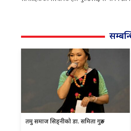
सम्बन
तमु समाज सिड्नीको डा. समिता गुरुङ