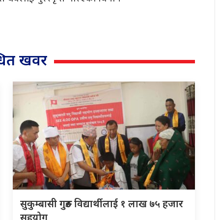
्धित खवर
सुकुम्बासी गुरुङ विद्यार्थीलाई १ लाख ७५ हजार
सहयोग