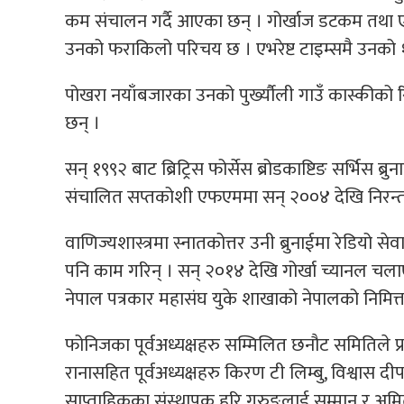
कम संचालन गर्दै आएका छन् । गोर्खाज डटकम तथा एभ
उनको फराकिलो परिचय छ । एभरेष्ट टाइम्समै उनको १
पोखरा नयाँबजारका उनको पुर्ख्यौली गाउँ कास्कीको
छन् ।
सन् १९९२ बाट ब्रिट्रिस फोर्सेस ब्रोडकाष्टिङ सर्भिस ब्
संचालित सप्तकोशी एफएममा सन् २००४ देखि निरन्तर क
वाणिज्यशास्त्रमा स्नातकोत्तर उनी ब्रुनाईमा रेडियो 
पनि काम गरिन् । सन् २०१४ देखि गोर्खा च्यानल चलाए
नेपाल पत्रकार महासंघ युके शाखाको नेपालको निमित्त केन्
फोनिजका पूर्वअध्यक्षहरु सम्मिलित छनौट समितिले प
रानासहित पूर्वअध्यक्षहरु किरण टी लिम्बु, विश्वास दीप
साप्ताहिकका संस्थापक हरि गुरुङलाई सम्मान र अमित