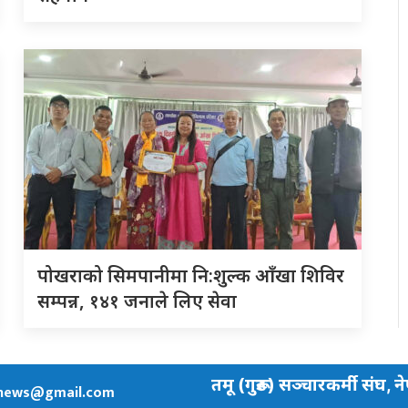
पोखराको सिमपानीमा नि:शुल्क आँखा शिविर
सम्पन्न, १४१ जनाले लिए सेवा
तमू (गुरूङ) सञ्चारकर्मी संघ, न
news@gmail.com