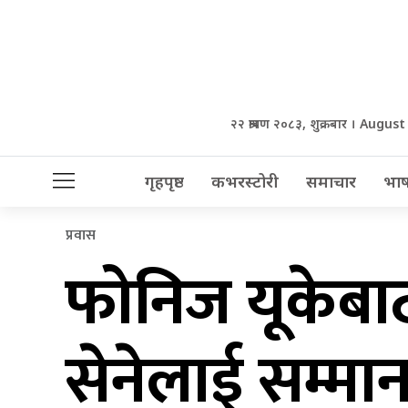
२२ श्रावण २०८३, शुक्रबार । Augus
गृहपृष्ठ
कभरस्टोरी
समाचार
भाष
प्रवास
फोनिज यूकेबाट
सेनेलाई सम्मा