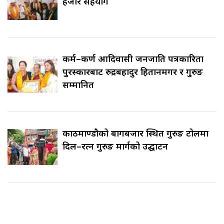
हजार सहयोग
कर्म–कर्ण आदिवासी जनजाति पत्रकारिता
पुरस्कारबाट रुद्रबहादुर हितानमगर र गुरुङ
सम्मानित
काठमाण्डौको बागबजार स्थित गुरुङ टोलमा
दिल–रत्न गुरुङ मार्गको उद्घाटन