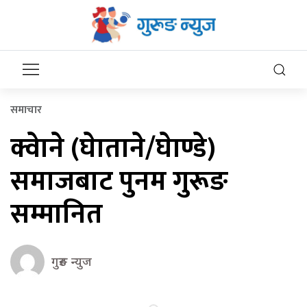
समाचार
क्वेाने (घेाताने/घेाण्डे)
समाजबाट पुनम गुरूङ
सम्मानित
गुरुङ न्युज