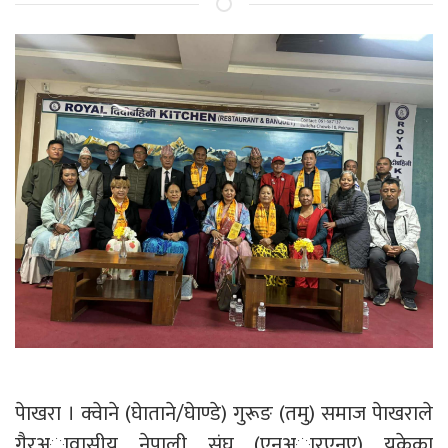
पेाखरा । क्वेाने (घेाताने/घेाण्डे) गुरूङ (तमु) समाज पेाखराले
गैरअावासीय नेपाली संघ (एनअारएनए) युकेका