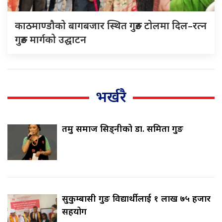
काठमाण्डौको बागबजार स्थित गुरुङ टोलमा दिल–रत्न
गुरुङ मार्गको उद्घाटन
भर्खरै
तमु समाज सिड्नीको डा. समिता गुरुङ
सुकुम्बासी गुरुङ विद्यार्थीलाई १ लाख ७५ हजार
सहयोग