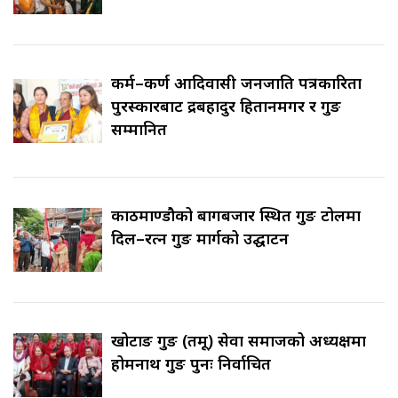
कर्म–कर्ण आदिवासी जनजाति पत्रकारिता
पुरस्कारबाट रुद्रबहादुर हितानमगर र गुरुङ
सम्मानित
काठमाण्डौको बागबजार स्थित गुरुङ टोलमा
दिल–रत्न गुरुङ मार्गको उद्घाटन
खोटाङ गुरुङ (तमू) सेवा समाजको अध्यक्षमा
होमनाथ गुरुङ पुनः निर्वाचित