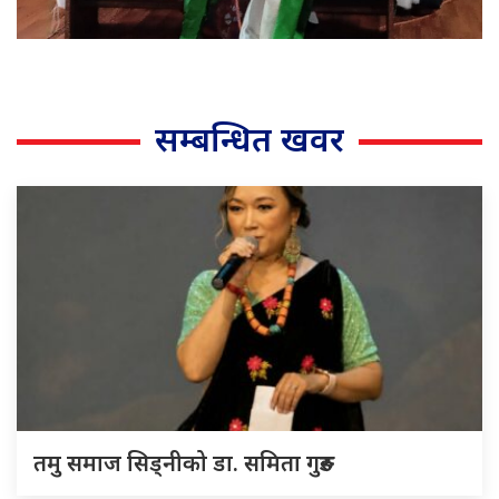
सम्बन्धित खवर
तमु समाज सिड्नीको डा. समिता गुरुङ