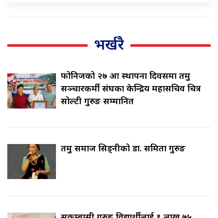
भर्खरै
फोनिजको २७ औँ स्थापना दिवसमा तमु
सञ्चारकर्मी संघका केन्द्रिय महासचिव चित्र
सोल्टी गुरुङ सम्मानित
तमु समाज सिड्नीको डा. समिता गुरुङ
सुकुम्बासी गुरुङ विद्यार्थीलाई १ लाख ७५