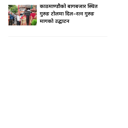
काठमाण्डौको बागबजार स्थित
गुरुङ टोलमा दिल–रत्न गुरुङ
मार्गको उद्घाटन