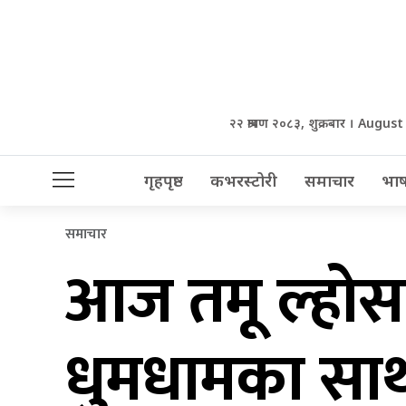
२२ श्रावण २०८३, शुक्रबार । Augus
गृहपृष्ठ
कभरस्टोरी
समाचार
भाष
समाचार
आज तमू ल्होसार
धुमधामका साथ