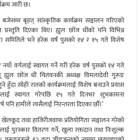
यक्रम जारी छ।
२ बजेसम्म बृहत् सांस्कृतिक कार्यक्रम सञ्चालन गरिएको
ा प्रस्तुति दिएका थिए। ह्युल छोंज धींको पनि विभिन्न
ा समितिले भने हरेक वर्ष पुसको १४ र १५ गते विशेष
 नयाँ वर्गलाई स्वागत गर्ने गरी हरेक वर्ष पुसको १४ गते
मू ह्युल छोंज धीं चितवनकी अध्यक्ष विमलादेवी गुरूङ
ुने हुँदा सोही रातको कार्यक्रमलाई विशेष बनाउने प्रयास
वर्गलाई स्वागत गरेपछि १५ गते दिनभर शुभकामना
्ष पनि हामीले त्यसैलाई निरन्तरता दिएका छौँ।’
ा खेलकूद तथा हाजिरीजवाफ प्रतियोगिता सञ्चालन गरेको
ूहलाई पुरस्कार वितरण गर्ने, खुला रक्तदान तथा निःशुल्क
नेछ। गुरूङहरुले १२ वटा जीवजन्तुको नाममा छुट्याइएको