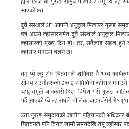
ह्युल छोंज धीं गुरूङ राष्ट्रिय परिषद र तमू प्ये ल्हु
आएको छ।
दुवै संस्थाले आ–आफ्नो अनुकूल मिलाएर गुरूङ समुदा
वर्ष आउने ल्होसारसमेत दुवै संस्थाले अनुकूल मि
ल्होसारको मुख्य दिन हो। तर, सबैलाई सहज हुने 
ल्होसार मनाउने चलन छ।
तमू प्ये ल्हु संघ चितवनले शनिबार नै भव्य कार
सोमबार उनीहरुको इकाइ समितिमा ल्होसार मनाउने कार्
च्हम्रु तमूले जानकारी दिए। विषेश गरी गुरूङ जाति
गर्दै आएको प्ये ल्हु संघले मौलिक चाडपर्वसँगै भेषभ
उता गुरूङ समुदायको जातीय पहिचानको अधिकार बोकेर
चितवनले पनि विगत लामो समयदेखि तमू ल्होसार पर्