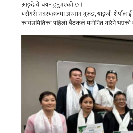
आङ्देम्वे चयन हुनुभएको छ ।
यसैगरी सदस्यहरूमा अरमान गुरूङ, याङ्जी शेर्पाल
कार्यसमितिका पहिलो बैठकले मनोनित गरिने भएको 