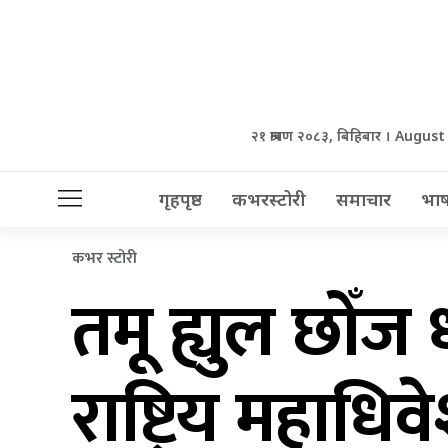
२१ श्रावण २०८३, बिहिबार । August
गृहपृष्ठ
कभरस्टोरी
समाचार
भाष
कभर स्टोरी
तमू ह्युल छोँज ध
राष्ट्रिय महाध