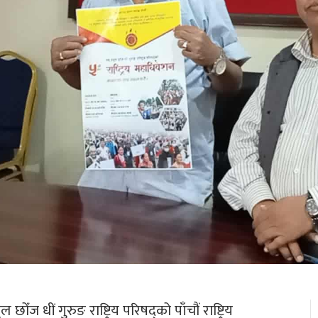
ँज धीं गुरुङ राष्ट्रिय परिषद्को पाँचौं राष्ट्रिय