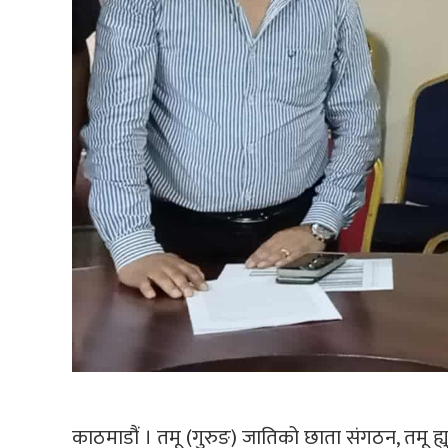
काठमाडौं । तमू (गुरुङ) जातिको छाता संगठन, तमू ह्युल छो