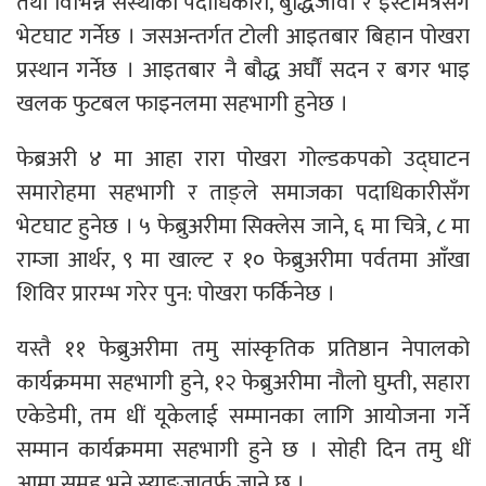
तथा विभिन्न संस्थाका पदाधिकारी, बुद्धिजीवी र इस्टमित्रसँग
भेटघाट गर्नेछ । जसअन्तर्गत टोली आइतबार बिहान पोखरा
प्रस्थान गर्नेछ । आइतबार नै बौद्ध अर्घौं सदन र बगर भाइ
खलक फुटबल फाइनलमा सहभागी हुनेछ ।
फेब्रअरी ४ मा आहा रारा पोखरा गोल्डकपको उद्घाटन
समारोहमा सहभागी र ताङ्ले समाजका पदाधिकारीसँग
भेटघाट हुनेछ । ५ फेब्रुअरीमा सिक्लेस जाने, ६ मा चित्रे, ८ मा
राम्जा आर्थर, ९ मा खाल्ट र १० फेब्रुअरीमा पर्वतमा आँखा
शिविर प्रारम्भ गरेर पुन: पोखरा फर्किनेछ ।
यस्तै ११ फेब्रुअरीमा तमु सांस्कृतिक प्रतिष्ठान नेपालको
कार्यक्रममा सहभागी हुने, १२ फेब्रुअरीमा नौलो घुम्ती, सहारा
एकेडेमी, तम धीं यूकेलाई सम्मानका लागि आयोजना गर्ने
सम्मान कार्यक्रममा सहभागी हुने छ । सोही दिन तमु धीं
आमा समूह भने स्याङ्जातर्फ जाने छ ।