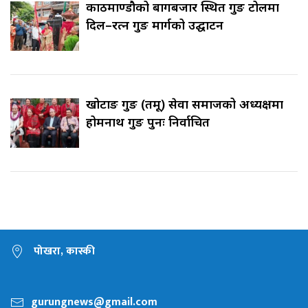
काठमाण्डौको बागबजार स्थित गुरुङ टोलमा
दिल–रत्न गुरुङ मार्गको उद्घाटन
खोटाङ गुरुङ (तमू) सेवा समाजको अध्यक्षमा
होमनाथ गुरुङ पुनः निर्वाचित
पोखरा, कास्की
gurungnews@gmail.com