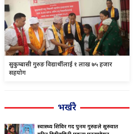
सुकुम्बासी गुरुङ विद्यार्थीलाई १ लाख ७५ हजार
सहयोग
भर्खरै
स्वास्थ्य शिविर गर्दै पुनम गुरुङले सुरुवात
गरिन् दिदीबहिनी एकता फाउण्डेसन