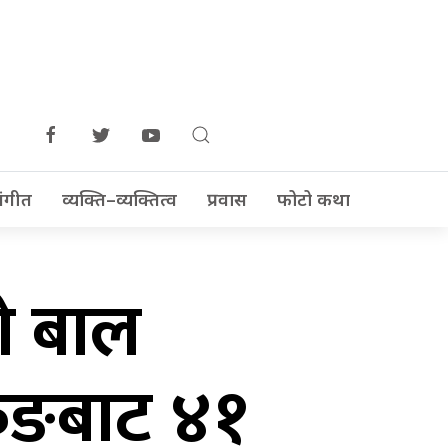
ंगीत
व्यक्ति–व्यक्तित्व
प्रवास
फोटो कथा
को बाल
रुङबाट ४१