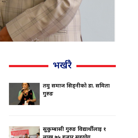
भर्खरै
तमु समाज सिड्नीको डा. समिता
गुरुङ
सुकुम्बासी गुरुङ विद्यार्थीलाई १
लाख ७५ हजार सहयोग