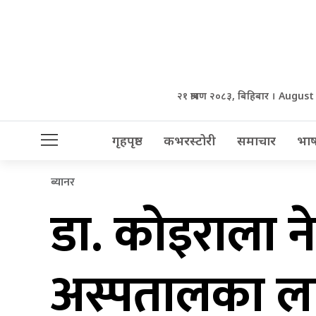
२१ श्रावण २०८३, बिहिबार । August
गृहपृष्ठ
कभरस्टोरी
समाचार
भाष
ब्यानर
डा. कोइराला ने
अस्पतालका ला