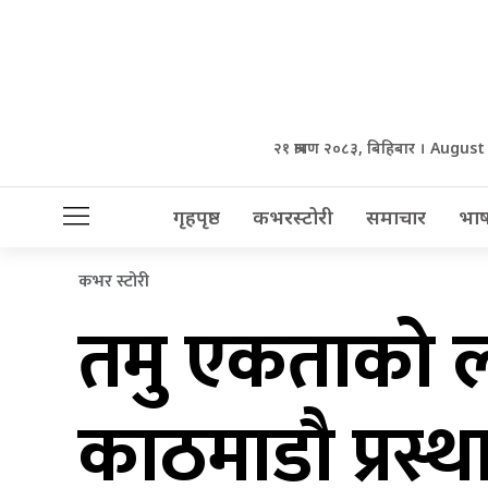
२१ श्रावण २०८३, बिहिबार । August
गृहपृष्ठ
कभरस्टोरी
समाचार
भाष
कभर स्टोरी
तमु एकताको ला
काठमाडौ प्रस्थ