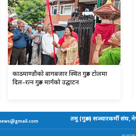
काठमाण्डौको बागबजार स्थित गुरुङ टोलमा
दिल–रत्न गुरुङ मार्गको उद्घाटन
तमू (गुरूङ) सञ्चारकर्मी संघ, न
news@gmail.com