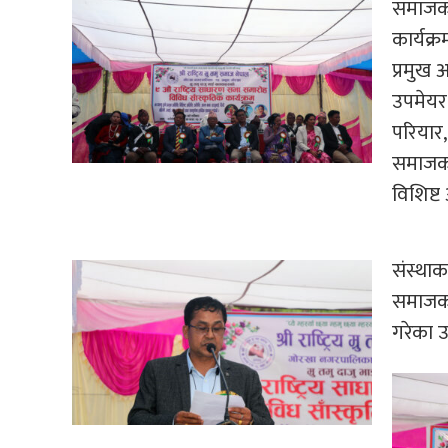
समाजका 
कार्यक
प्रमुख
उपमेयर 
परियार,
समाजका
विशिष्
संस्था
समाजका 
गरेका उ