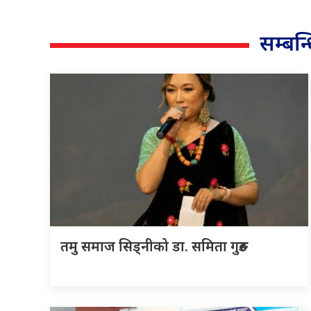
सम्बन
तमु समाज सिड्नीको डा. समिता गुरुङ