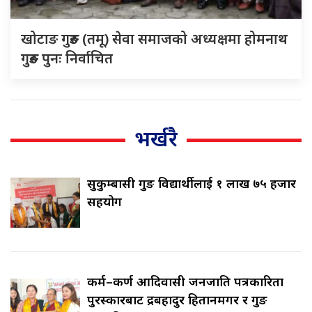
खोटाङ गुरुङ (तमू) सेवा समाजको अध्यक्षमा होमनाथ
गुरुङ पुनः निर्वाचित
भर्खरै
सुकुम्बासी गुरुङ विद्यार्थीलाई १ लाख ७५ हजार
सहयोग
कर्म–कर्ण आदिवासी जनजाति पत्रकारिता
पुरस्कारबाट रुद्रबहादुर हितानमगर र गुरुङ