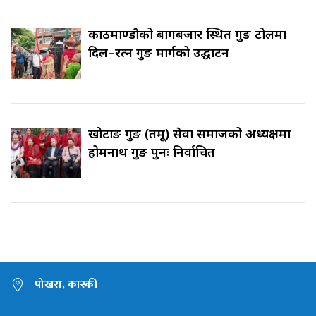
काठमाण्डौको बागबजार स्थित गुरुङ टोलमा
दिल–रत्न गुरुङ मार्गको उद्घाटन
खोटाङ गुरुङ (तमू) सेवा समाजको अध्यक्षमा
होमनाथ गुरुङ पुनः निर्वाचित
पोखरा, कास्की