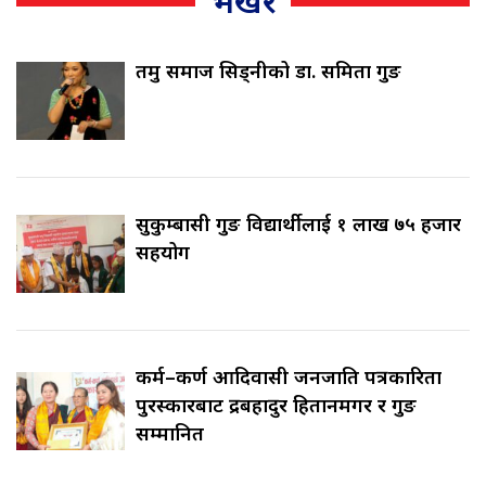
भर्खरै
तमु समाज सिड्नीको डा. समिता गुरुङ
सुकुम्बासी गुरुङ विद्यार्थीलाई १ लाख ७५ हजार
सहयोग
कर्म–कर्ण आदिवासी जनजाति पत्रकारिता
पुरस्कारबाट रुद्रबहादुर हितानमगर र गुरुङ
सम्मानित