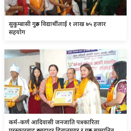
सुकुम्बासी गुरुङ विद्यार्थीलाई १ लाख ७५ हजार
सहयोग
कर्म–कर्ण आदिवासी जनजाति पत्रकारिता
पुरस्कारबाट रुद्रबहादुर हितानमगर र गुरुङ सम्मानित