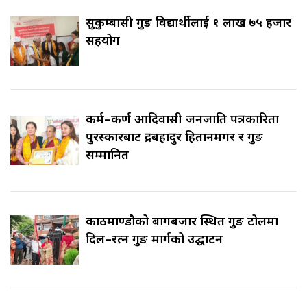
सुकुम्बासी गुरुङ विद्यार्थीलाई १ लाख ७५ हजार
सहयोग
कर्म–कर्ण आदिवासी जनजाति पत्रकारिता
पुरस्कारबाट रुद्रबहादुर हितानमगर र गुरुङ
सम्मानित
काठमाण्डौको बागबजार स्थित गुरुङ टोलमा
दिल–रत्न गुरुङ मार्गको उद्घाटन