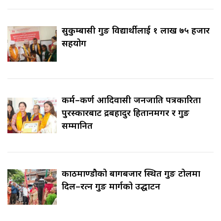
सुकुम्बासी गुरुङ विद्यार्थीलाई १ लाख ७५ हजार
सहयोग
कर्म–कर्ण आदिवासी जनजाति पत्रकारिता
पुरस्कारबाट रुद्रबहादुर हितानमगर र गुरुङ
सम्मानित
काठमाण्डौको बागबजार स्थित गुरुङ टोलमा
दिल–रत्न गुरुङ मार्गको उद्घाटन