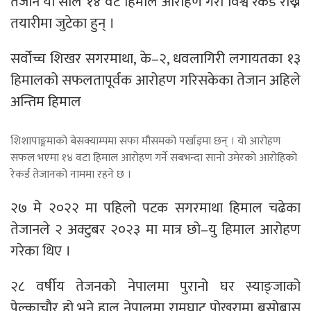
तेजान यो साल १४ वटै हिमाल आरोहण गरी विश्व रेकर्ड राख्ने
तयारीमा जुटेका हुन् ।
सर्वोच्च शिखर सगरमाथा, के–२, धवलागिरी लगायतका १३
हिमालको सफलतापूर्वक आरोहण गरिसकेका तेजान अहिले
अन्तिम हिमाल
शिशापाङ्गमाको बेसक्याम्पमा सफा मौसमको पर्खाइमा छन् । यो आरोहण
सफल भएमा १४ वटा हिमाल आरोहण गर्ने सबभन्दा सानो उमेरको आरोहिको
रेकर्ड तेजानको नाममा रहने छ ।
२७ मे २०२२ मा पहिलो पटक सगरमाथा हिमाल चढेका
तेजानले २ अक्टुबर २०२३ मा मात्र छो–यु हिमाल आरोहण
गरेका थिए ।
२८ वर्षीय तेजनको नेपालमा पुरानो घर स्याङ्जाको
पेल्काचौर हो भने हाल नेपालमा रामघाट पोखरामा बसोबास