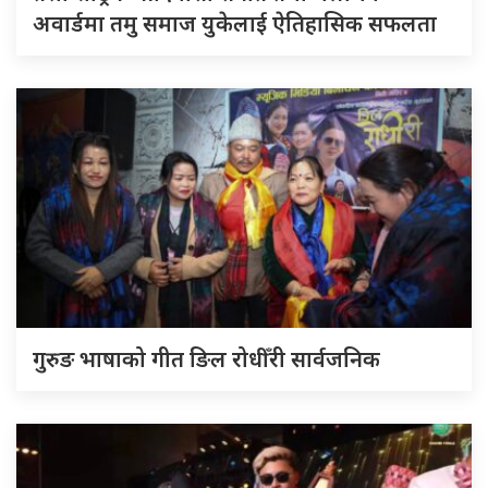
अवार्डमा तमु समाज युकेलाई ऐतिहासिक सफलता
गुरुङ भाषाको गीत ङिल रोधीँरी सार्वजनिक