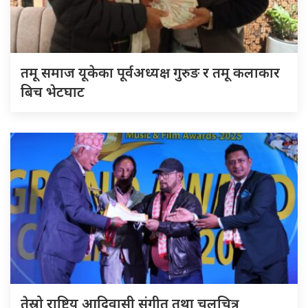
तमू समाज यूकेका पूर्वअध्यक्ष गुरुङ र तमू कलाकार
बिच भेटघाट
तेस्रो राष्ट्रिय आदिवासी संगीत तथा चलचित्र