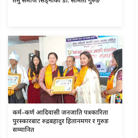
तमु समाज सिड्नीको डा. समिता गुरुङ
कर्म–कर्ण आदिवासी जनजाति पत्रकारिता
पुरस्कारबाट रुद्रबहादुर हितानमगर र गुरुङ
सम्मानित