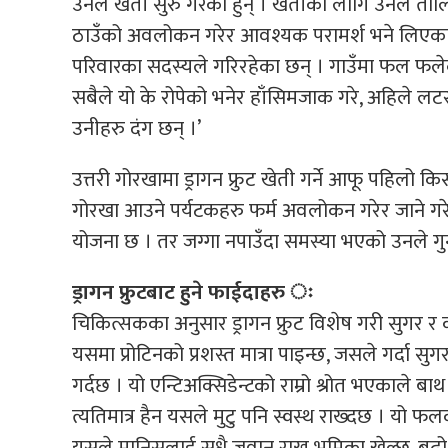
उनले खेती सुरु गरेका हुन् । खेतीका लागि उनले तालि
ठाउँको अवलोकन गरेर आवश्यक परामर्श भने लिए
परिवारका सदस्यले गरिरहेका छन् । गाउँमा फल फलेको
सबैले यो के रोपेको भनेर हाँसिमजाक गरे, अहिले लट
उनीहरु दंग छन् ।’
उत्तरी गोरखामा ड्रागन फ्रुट खेती गर्ने आफू पहिलो कि
गोरखा आउने पर्यटकहरु फर्म अवलोकन गरेर जाने गरे
योजना छ । तर जग्गा नपाउँदा समस्या भएको उनले गुन
ड्रागन फ्रुटबाट हुने फाईदाहरु ः
चिकित्सकका अनुसार ड्रागन फ्रुट विशेष गरी सुगर र
यसमा प्रोटिनको प्रशस्त मात्रा पाइन्छ, जसले गर्दा सुगर
गर्दछ । यो एन्टिअक्सिडेन्टको राम्रो श्रोत भएकाले
त्यतिमात्र हैन यसले मुटु पनि स्वस्थ राख्दछ । यो फ
यसले मानिसलाई सधै जवान राख्न भूमिका खेल्छ, बुढो ह