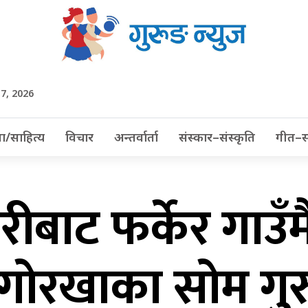
t 7, 2026
ा/साहित्य
विचार
अन्तर्वार्ता
संस्कार–संस्कृति
गीत–स
बाट फर्केर गाउँमै 
ै गोरखाका सोम गु