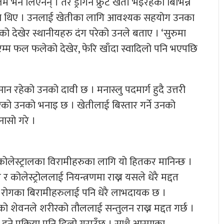
म भने लिएनन् । तर ड्रागन फ्रुट खेती भइरहेको बिभिन्न
का थिए । उनलाई खेतीका लागि आवश्यक सहयोग उनका
 देखेर स्थानीयहरु दंग परेको उनले बताए । ‘सुरुमा
रम्म फल फलेको देखेर, फेरि खाँदा स्वादिलो पनि भएपछि
सान रहेको उनको दावी छ । मनास्लु पदमार्ग हुदै उत्तरी
को उनको भनाइ छ । खेतीलाई बिस्तार गर्ने उनको
ासो गरे ।
 कोलेस्ट्रालका विरामीहरुका लागि यो हितकर मानिन्छ ।
 र कोलेस्ट्रोललाई नियन्त्रणमा राख्न यसले धेरै मद्दत
 बाथ रोगका बिरामीहरुलाई पनि धेरै लाभदायक छ ।
लको शेवनले शरीरको तौललाई सन्तुलन राख्न मद्दत गर्छ ।
ुने प्रक्रिया पनि ढिलो गराउँछ । साथै आस्माका