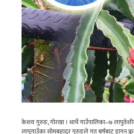
केशव गुरुङ, गोरखा । धार्चे गाउँपालिका–७ लापुवेशीमा
लापुगाउँका सोमबहादुर गुरुङले गत बर्षबाट ड्रागन फ्र