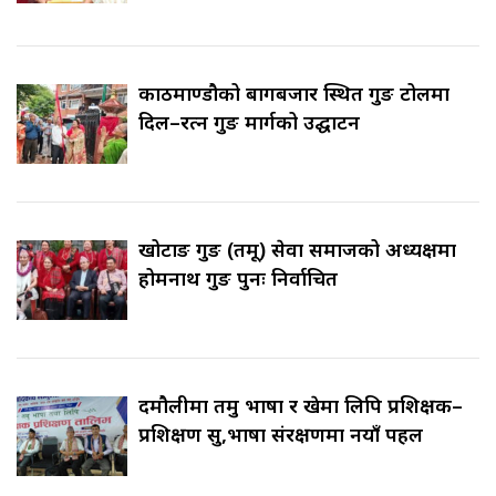
काठमाण्डौको बागबजार स्थित गुरुङ टोलमा
दिल–रत्न गुरुङ मार्गको उद्घाटन
खोटाङ गुरुङ (तमू) सेवा समाजको अध्यक्षमा
होमनाथ गुरुङ पुनः निर्वाचित
दमौलीमा तमु भाषा र खेमा लिपि प्रशिक्षक–
प्रशिक्षण सुरु,भाषा संरक्षणमा नयाँ पहल