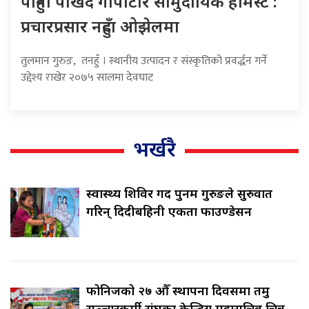
पाहुना पर्खिँदै गोपीटार सामुदायिक होमस्टे :
प्रचारप्रसार नहुँदा ओझेलमा
तुलमान गुरुङ, तनहुँ । स्थानीय उत्पादन र संस्कृतिको प्रवर्द्धन गर्ने
उद्देश्य राखेर २०७५ सालमा देवघाट
भर्खरै
स्वास्थ्य शिविर गर्दै पुनम गुरुङले सुरुवात
गरिन् दिदीबहिनी एकता फाउण्डेसन
फोनिजको २७ औँ स्थापना दिवसमा तमु
सञ्चारकर्मी संघका केन्द्रिय महासचिव चित्र