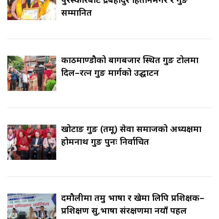
सम्मानित
काठमाण्डौको बागबजार स्थित गुरुङ टोलमा
दिल–रत्न गुरुङ मार्गको उद्घाटन
खोटाङ गुरुङ (तमू) सेवा समाजको अध्यक्षमा
होमनाथ गुरुङ पुनः निर्वाचित
दमौलीमा तमु भाषा र खेमा लिपि प्रशिक्षक–
प्रशिक्षण सुरु,भाषा संरक्षणमा नयाँ पहल