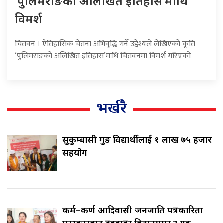
‘पुलिमराङको अलिखित इतिहास’माथि
विमर्श
चितवन । ऐतिहासिक चेतना अभिवृद्धि गर्ने उद्देश्यले लेखिएको कृति
‘पुलिमराङको अलिखित इतिहास’माथि चितवनमा विमर्श गरिएको
भर्खरै
सुकुम्बासी गुरुङ विद्यार्थीलाई १ लाख ७५ हजार
सहयोग
कर्म–कर्ण आदिवासी जनजाति पत्रकारिता
पुरस्कारबाट रुद्रबहादुर हितानमगर र गुरुङ