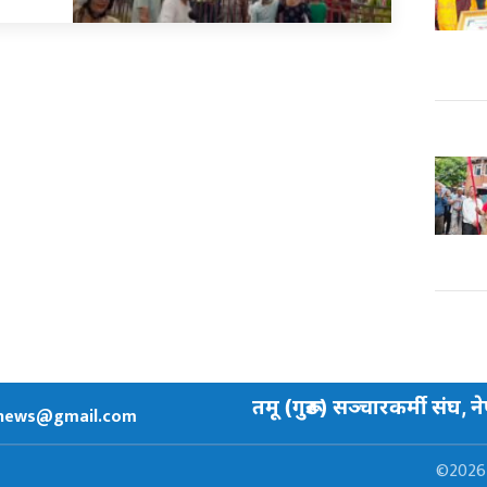
तमू (गुरूङ) सञ्चारकर्मी संघ, न
news@gmail.com
©2026 