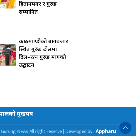
हितानमगर र गुरुङ
सम्मानित
काठमाण्डौको बागबजार
स्थित गुरुङ टोलमा
दिल–रत्न गुरुङ मार्गको
उद्घाटन
ेपालकाे मुखपत्र
Gurung News All right reserve | Developed by :
Appharu