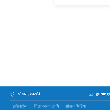
पोखरा, कास्की
gurung
हाम्रो बारेमा
विज्ञापनका लागि
सोसल मिडिया