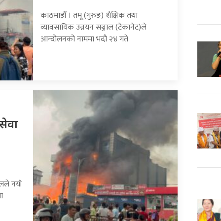
काठमाडौँ । तमू (गुरुङ) शैक्षिक तथा
व्यावसायिक उन्नयन सञ्जाल (टेकानेट)ले
आन्दोलनको नाममा भदौ २४ गते
सेवा
लले नयाँ
मा