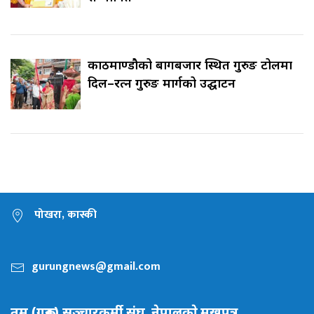
काठमाण्डौको बागबजार स्थित गुरुङ टोलमा
दिल–रत्न गुरुङ मार्गको उद्घाटन
पोखरा, कास्की
gurungnews@gmail.com
तमू (गुरूङ) सञ्चारकर्मी संघ, नेपालकाे मुखपत्र