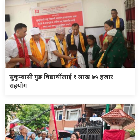
सुकुम्बासी गुरुङ विद्यार्थीलाई १ लाख ७५ हजार
सहयोग